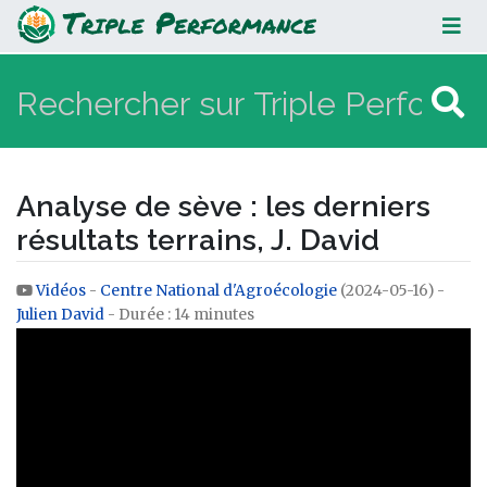
Analyse de sève : les derniers
résultats terrains, J. David
Analyse de sève : les derniers
résultats terrains, J. David
Vidéos
-
Centre National d'Agroécologie
(2024-05-16) -
Aller à :
navigation
,
rechercher
Julien David
- Durée : 14 minutes