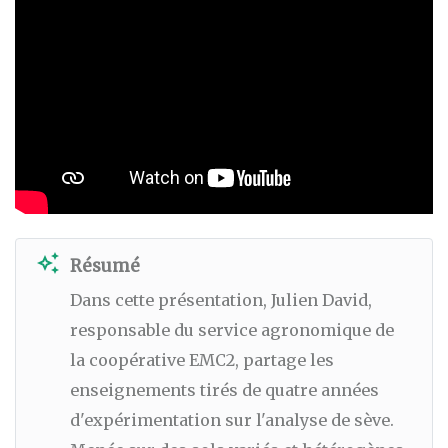
auto_awesome
Résumé
Dans cette présentation, Julien David,
responsable du service agronomique de
la coopérative EMC2, partage les
enseignements tirés de quatre années
d'expérimentation sur l'analyse de sève.