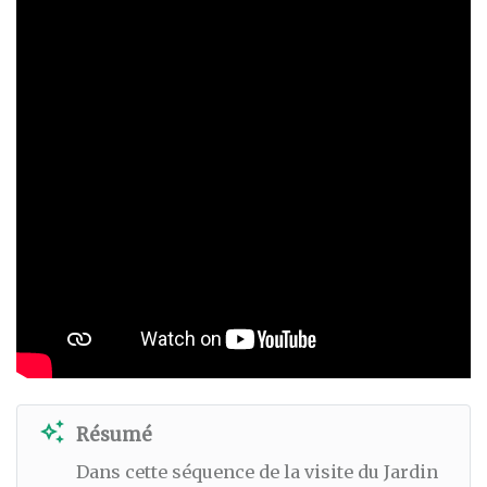
auto_awesome
Résumé
Dans cette séquence de la visite du Jardin