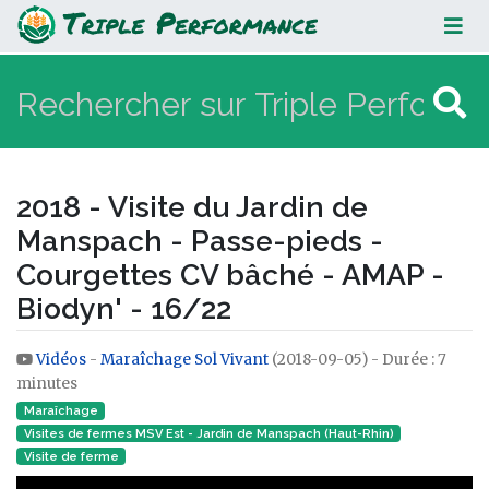
2018 - Visite du Jardin de
Manspach - Passe-pieds -
Courgettes CV bâché - AMAP -
Biodyn' - 16/22
2018 - Visite du Jardin de
Manspach - Passe-pieds -
Courgettes CV bâché - AMAP -
Biodyn' - 16/22
Vidéos
-
Maraîchage Sol Vivant
(2018-09-05) - Durée : 7
Aller à :
navigation
,
rechercher
minutes
Maraîchage
Visites de fermes MSV Est - Jardin de Manspach (Haut-Rhin)
Visite de ferme