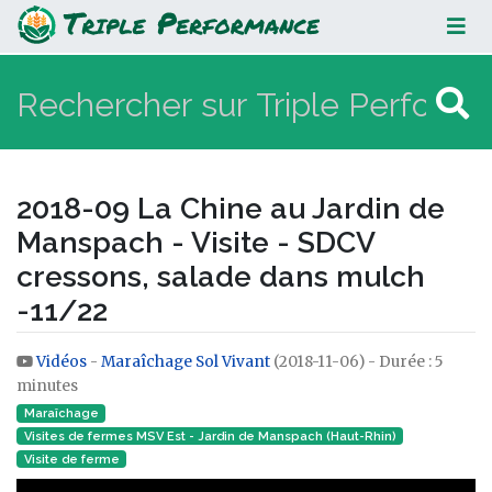
2018-09 La Chine au Jardin de
Manspach - Visite - SDCV cressons,
salade dans mulch -11/22
2018-09 La Chine au Jardin de
Manspach - Visite - SDCV
cressons, salade dans mulch
-11/22
Vidéos
-
Maraîchage Sol Vivant
(2018-11-06) - Durée : 5
Aller à :
navigation
,
rechercher
minutes
Maraîchage
Visites de fermes MSV Est - Jardin de Manspach (Haut-Rhin)
Visite de ferme