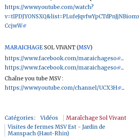
https://www.youtube.com/watch?
v=tIPDJYONSXQ&list=PLufeJqvfwYpCTdPnJjNBiomx
CcjwW
MARAICHAGE
SOL VIVANT (
MSV
)
https://www.facebook.com/maraichageso
...
https://www.facebook.com/maraichageso
...
Chaîne you tube MSV :
https://www.youtube.com/channel/UCX3H
...
Catégories
:
Vidéos
Maraîchage Sol Vivant
Visites de fermes MSV Est - Jardin de
Manspach (Haut-Rhin)