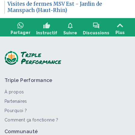
Visites de fermes MSV Est - Jardin de
Manspach (Haut-Rhin)
thumb_up
notifications
forum
Partager
Plus
Instructif
Suivre
Discussions
Poser une question, partager un retour :
Triple Performance
À propos
Partenaires
Pourquoi ?
>
Tout
Vidéo
Personne
Label
Portail thématique
Comment ça fonctionne ?
2018 - Visite du Jardin de Manspach -
Communauté
Haricot SDCV - Carotte&betterave