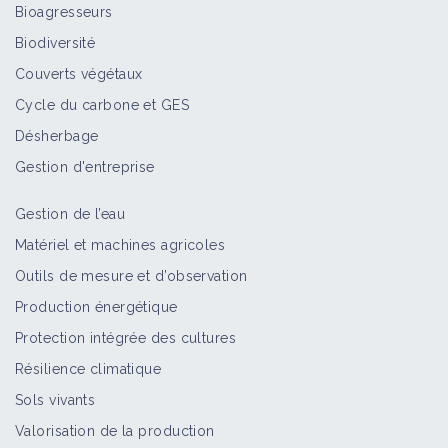
Bioagresseurs
2018 - Visite du Jardin de Manspach -
Reprise prairie avec foin, PdT-
Biodiversité
Courges - 21/22 Fabrice Meyer
Couverts végétaux
Vidéo
Cycle du carbone et GES
Désherbage
2018 - Visite du Jardin de Manspach -
Agroforesterie - 8/22 - Fabrice Meyer
Gestion d'entreprise
Vidéo
Gestion de l’eau
Matériel et machines agricoles
2018 - Visite du Jardin de Manspach -
Outils de mesure et d’observation
Asperges & Carottes - 15/22 Fabrice
Meyer
Production énergétique
Vidéo
Protection intégrée des cultures
Résilience climatique
2018 - Visite du Jardin de Manspach -
Sols vivants
Concombres plantés dans petits pois
- Fabrice Meyer 4/22
Valorisation de la production