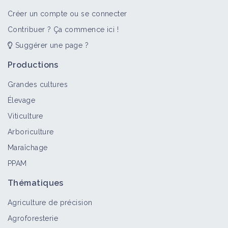
volée - 19/22 Fabrice Meyer
Créer un compte ou se connecter
Vidéo
Contribuer ? Ça commence ici !
Suggérer une page ?
2018 - Visite du Jardin de Manspach -
Jachere-Choux-Haricot-Racines
Productions
arbres - 10/22 Fabrice Meyer
Grandes cultures
Vidéo
Élevage
2018 - Visite du Jardin de Manspach -
Viticulture
Maïs & Courges - 18/22 Fabrice Meyer
Arboriculture
Vidéo
Maraîchage
PPAM
2018 - Visite du Jardin de Manspach -
Thématiques
Reprise prairie a tonte gazon
Courges - 22/22 Fabrice Meyer
Agriculture de précision
Vidéo
Agroforesterie