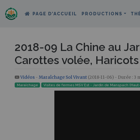
PAGE D’ACCUEIL
PRODUCTIONS
TH
2018-09 La Chine au Jar
Carottes volée, Haricot
Vidéos
-
Maraîchage Sol Vivant
(2018-11-06) - Durée : 3 
Aller à :
navigation
,
rechercher
Maraîchage
Visites de fermes MSV Est - Jardin de Manspach (Haut