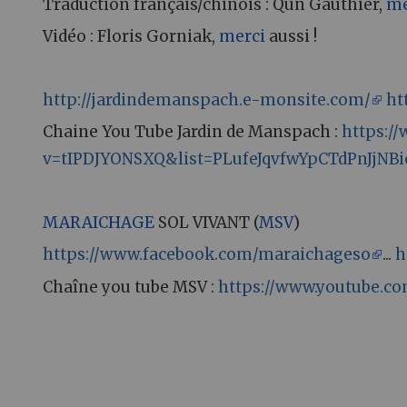
Traduction français/chinois : Qun Gauthier,
me
Vidéo : Floris Gorniak,
merci
aussi !
http://jardindemanspach.e-monsite.com/
ht
Chaine You Tube Jardin de Manspach :
https:/
v=tIPDJYONSXQ&list=PLufeJqvfwYpCTdPnJjNB
MARAICHAGE
SOL VIVANT (
MSV
)
https://www.facebook.com/maraichageso
...
h
Chaîne you tube MSV :
https://www.youtube.c