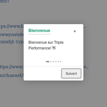
rci
!
tps://www.facebook.com/jardindemans
...
×
Bienvenue
/www.youtube.com/watch?
iomxlyJ-CcjwW
ttps://www.facebook.com/maraichageso
...
Suivant
om/channel/UCX3H
...