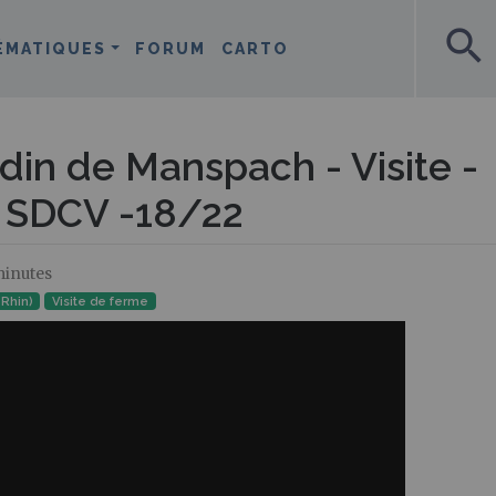
search
ÉMATIQUES
FORUM
CARTO
din de Manspach - Visite -
s SDCV -18/22
minutes
-Rhin)
Visite de ferme